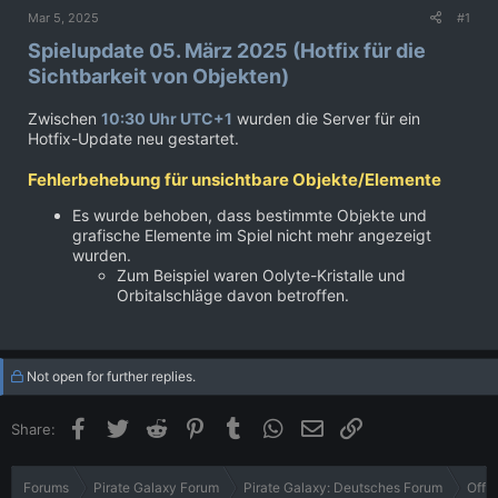
e
Mar 5, 2025
#1
r
Spielupdate 05. März 2025 (Hotfix für die
Sichtbarkeit von Objekten)
Zwischen
10:30 Uhr UTC+1
wurden die Server für ein
Hotfix-Update neu gestartet.
Fehlerbehebung für unsichtbare Objekte/Elemente
Es wurde behoben, dass bestimmte Objekte und
grafische Elemente im Spiel nicht mehr angezeigt
wurden.
Zum Beispiel waren Oolyte-Kristalle und
Orbitalschläge davon betroffen.
Not open for further replies.
Facebook
Twitter
Reddit
Pinterest
Tumblr
WhatsApp
Email
Link
Share:
Forums
Pirate Galaxy Forum
Pirate Galaxy: Deutsches Forum
Offiz