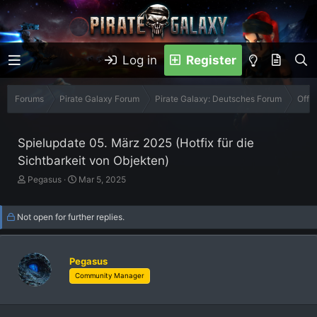
Log in
Register
Forums
Pirate Galaxy Forum
Pirate Galaxy: Deutsches Forum
Offiz
Spielupdate 05. März 2025 (Hotfix für die
Sichtbarkeit von Objekten)
T
S
Pegasus
Mar 5, 2025
h
t
r
a
Not open for further replies.
e
r
a
t
d
d
s
a
Pegasus
t
t
Community Manager
a
e
r
t